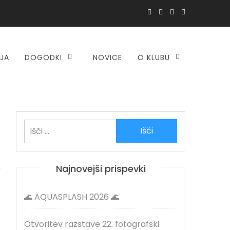
IJA
DOGODKI
NOVICE
O KLUBU
Išči:
Najnovejši prispevki
🌊 AQUASPLASH 2026 🌊
Otvoritev razstave 22. fotografski