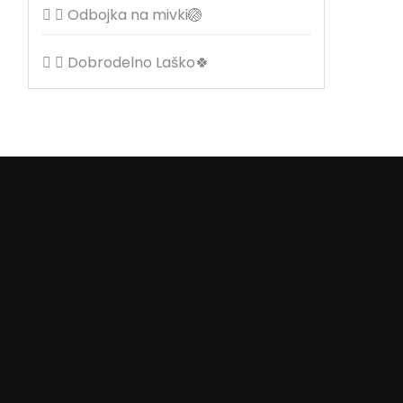
Odbojka na mivki🏐
Dobrodelno Laško🍀