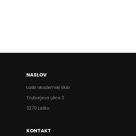
NASLOV
Laški akademski klub
Trubarjeva ulica 3
3270 Laško
KONTAKT