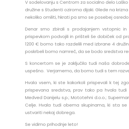
V sodelovanju s Centrom za socialno delo Laško i
družine s študenti oziroma dijaki. Glede na krizna
nekoliko omiliti, hkrati pa smo se posebej osredo
Denar smo zbirali s prodajanjem vstopnic in 
prispevkom podvojili in prišteli še dobiček od pr
1200 € bomo tako razdelili med izbrane 4 družine
poskrbeli bomo namreč, da se bodo sredstva re
S koncertom se je zaključila tudi naša dobrodeln
uspešno. Verjamemo, da bomo tudi s tem razvesel
Hvala vsem, ki ste kakorkoli prispevali k tej z
prispevana sredstva, prav tako pa hvala tudi 
Medved Danijelu s.p.; Mototehni d.o.o.; Supermark
Celje. Hvala tudi obema skupinama, ki sta se
ustvariti nekaj dobrega.
Se vidimo prihodnje leto!