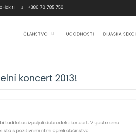
-lak.si
+386 70 785 750
ČLANSTVO
UGODNOSTI
DIJAŠKA SEKC
elni koncert 2013!
 tudi letos izpeljali dobrodelni koncert. V goste smo
 sta s pozitivnimi ritmi ogreli občinstvo.