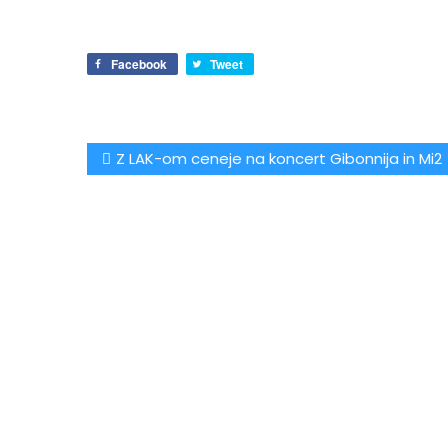
Facebook
Tweet
Navigacija
Z LAK-om ceneje na koncert Gibonnija in Mi2
prispevka