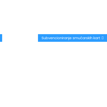
Subvencioniranje smučarskih kart