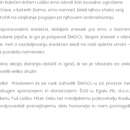
n Rdečim križem Laško smo izbrali štiri socialno ogrožene
 čase, v katerih živimo, smo namreč želeli njihov stisko vsaj
točili na olajšanje pogojev pri njihovem izobraževanju.
sponzorskimi sredstvi, dobljeni znesek pa smo z lastni
odane pijače, ki ga je prispeval ŠMOCL. Skupni znesek v višin
. Več o razdeljevanju sredstev sledi na naši spletni strani 
s porabila namensko.
a akcija zbiranja oblačil in igrač, ki se je izkazala za zel
ili veliko družin.
godbi! Predvsem bi se radi zahvalili ŠMOCL-u za prostor te
drugim sponzorjem in donatorjem: ŠOS-u; Egalu Pb, d.o.o.
etu Tuš Laško; Filter tisku ter medijskemu pokrovitelju Radi
 odpovedali precejšnjemu delu honorarja in nam pomagal