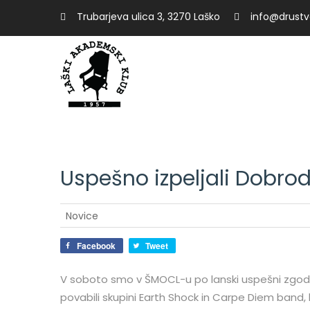
Trubarjeva ulica 3, 3270 Laško
info@drustvo
02
Uspešno izpeljali Dobrod
Dec
Novice
Facebook
Tweet
V soboto smo v ŠMOCL-u po lanski uspešni zgodbi
povabili skupini Earth Shock in Carpe Diem band, ki