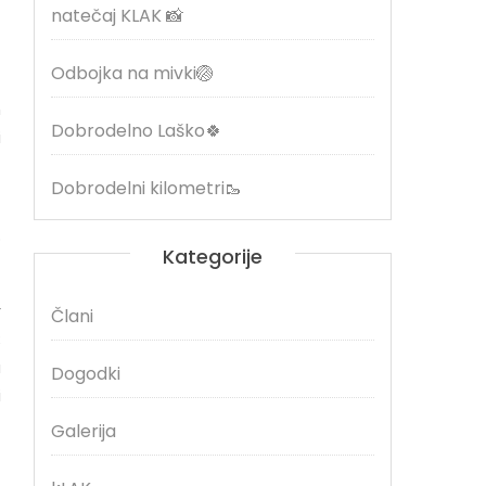
natečaj KLAK 📸
Odbojka na mivki🏐
m
Dobrodelno Laško🍀
i
–
Dobrodelni kilometri🥾
o
Kategorije
r
Člani
;
u
Dogodki
i
Galerija