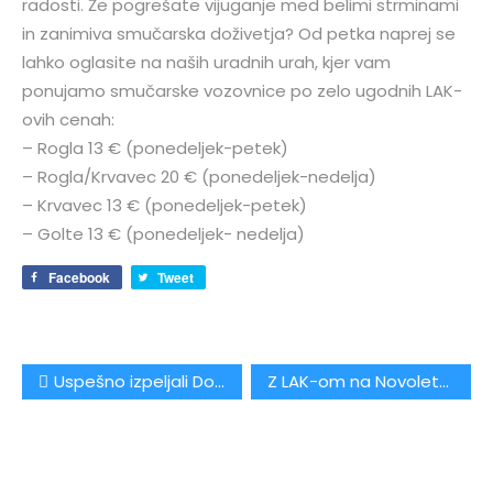
radosti. Že pogrešate vijuganje med belimi strminami
in zanimiva smučarska doživetja? Od petka naprej se
lahko oglasite na naših uradnih urah, kjer vam
ponujamo smučarske vozovnice po zelo ugodnih LAK-
ovih cenah:
– Rogla 13 € (ponedeljek-petek)
– Rogla/Krvavec 20 € (ponedeljek-nedelja)
– Krvavec 13 € (ponedeljek-petek)
– Golte 13 € (ponedeljek- nedelja)
Facebook
Tweet
Navigacija
Uspešno izpeljali Dobrodelni koncert 2013!
Z LAK-om na Novoletni žur Velenje
prispevka