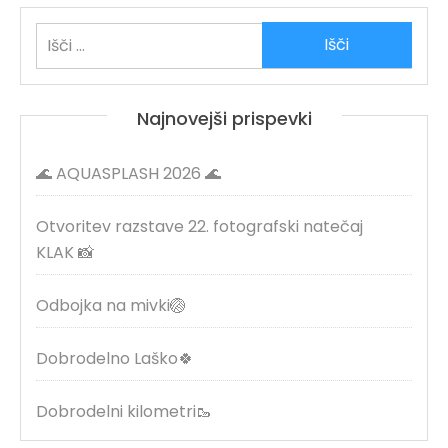
Išči:
Najnovejši prispevki
🌊 AQUASPLASH 2026 🌊
Otvoritev razstave 22. fotografski natečaj
KLAK 📸
Odbojka na mivki🏐
Dobrodelno Laško🍀
Dobrodelni kilometri🥾