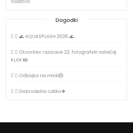
Vodstvo
Dogodki
🌊 AQUASPLASH 2026 🌊
Otvoritev razstave 22. fotografski natečaj
KLAK 📸
Odbojka na mivki🏐
Dobrodelno Laško🍀