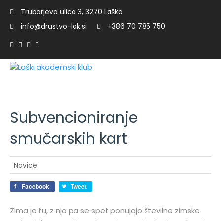
Trubarjeva ulica 3, 3270 Laško
info@drustvo-lak.si
+386 70 785 750
Subvencioniranje
c
smučarskih kart
Novice
Facebook
Tweet
Zima je tu, z njo pa se spet ponujajo številne zimske