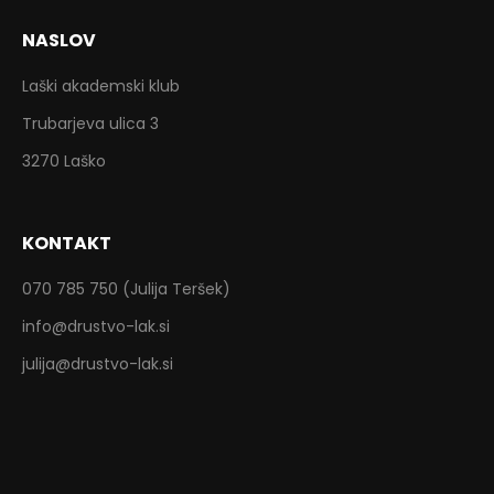
NASLOV
Laški akademski klub
Trubarjeva ulica 3
3270 Laško
KONTAKT
070 785 750 (Julija Teršek)
info@drustvo-lak.si
julija@drustvo-lak.si