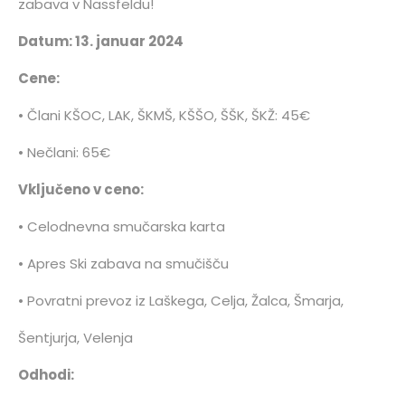
zabava v Nassfeldu!
Datum: 13. januar 2024
Cene:
•
Člani KŠOC, LAK, ŠKMŠ, KŠŠO, ŠŠK, ŠKŽ: 45€
• Nečlani: 65€
Vključeno v ceno:
• Celodnevna smučarska karta
• Apres Ski zabava na smučišču
• Povratni prevoz iz Laškega, Celja, Žalca, Šmarja,
Šentjurja, Velenja
Odhodi: