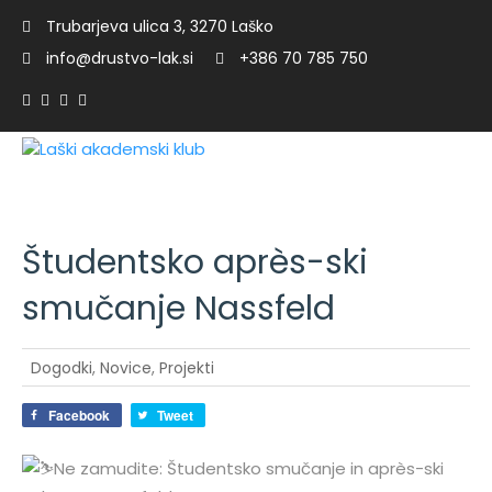
Trubarjeva ulica 3, 3270 Laško
info@drustvo-lak.si
+386 70 785 750
Študentsko après-ski
n
smučanje Nassfeld
Dogodki
,
Novice
,
Projekti
Facebook
Tweet
Ne zamudite: Študentsko smučanje in après-ski