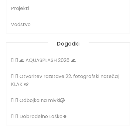
Projekti
Vodstvo
Dogodki
🌊 AQUASPLASH 2026 🌊
Otvoritev razstave 22. fotografski natečaj
KLAK 📸
Odbojka na mivki🏐
Dobrodelno Laško🍀