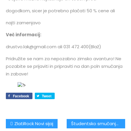
dogodkom, sicer je potrebno plačati 50 % cene ali
najti zamenjavo
Več informacij:
drustvo.lak@gmail.com ali 031 472 400(Blaž)
Pridružite se nam za nepozabno zimsko avanturo! Ne
pozabite se prijaviti in pripraviti na dan poln smučanja
in zabave!
Facebook
Tweet
Navigacija
ZlatiRock Novi sijaj
Študentsko smučanje Katschberg – Panzer Tanz edition
prispevka