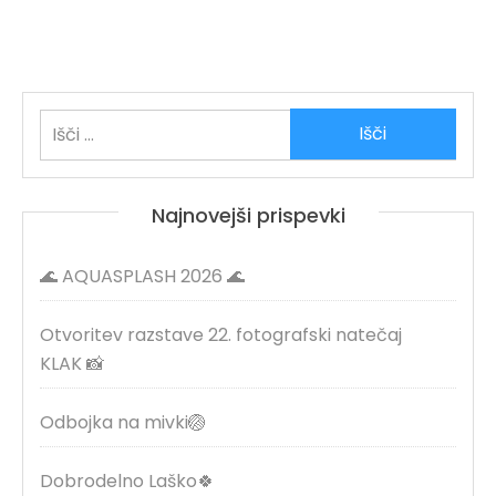
Išči:
Najnovejši prispevki
🌊 AQUASPLASH 2026 🌊
Otvoritev razstave 22. fotografski natečaj
KLAK 📸
Odbojka na mivki🏐
Dobrodelno Laško🍀