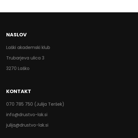
NASLOV
Laški akademski klub
Trubarjeva ulica 3
3270 Laško
KONTAKT
070 785 750 (Julija Teršek)
info@drustvo-lak.si
julija@drustvo-lak.si