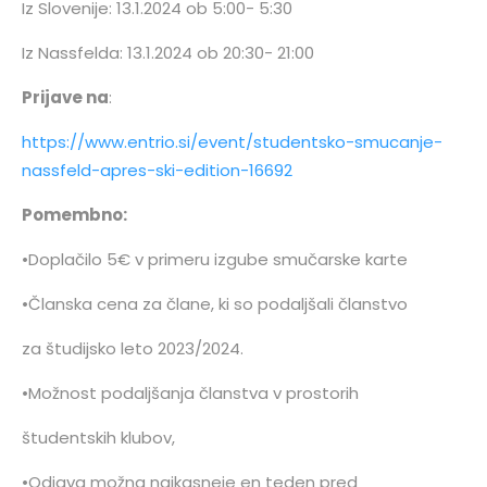
Iz Slovenije: 13.1.2024 ob 5:00- 5:30
Iz Nassfelda: 13.1.2024 ob 20:30- 21:00
Prijave na
:
https://www.entrio.si/event/studentsko-smucanje-
nassfeld-apres-ski-edition-16692
Pomembno:
•Doplačilo 5€ v primeru izgube smučarske karte
•Članska cena za člane, ki so podaljšali članstvo
za študijsko leto 2023/2024.
•Možnost podaljšanja članstva v prostorih
študentskih klubov,
•Odjava možna najkasneje en teden pred