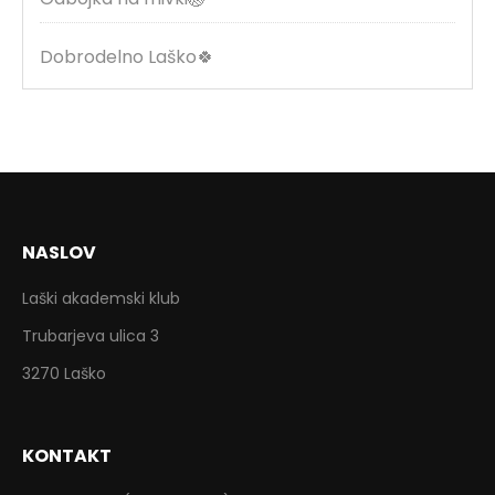
Dobrodelno Laško🍀
NASLOV
Laški akademski klub
Trubarjeva ulica 3
3270 Laško
KONTAKT