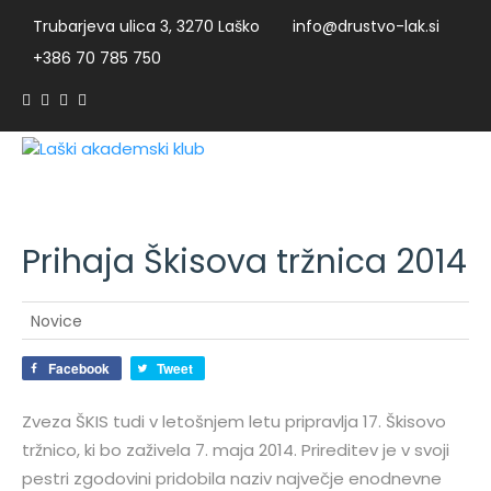
Trubarjeva ulica 3, 3270 Laško
info@drustvo-lak.si
+386 70 785 750
Prihaja Škisova tržnica 2014
r
Novice
Facebook
Tweet
Zveza ŠKIS tudi v letošnjem letu pripravlja 17. Škisovo
tržnico, ki bo zaživela 7. maja 2014. Prireditev je v svoji
pestri zgodovini pridobila naziv največje enodnevne