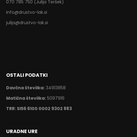
070 785 750 (Julija Teršek)
info@drustvo-lak.si
julija@drustvo-lak.si
OSTALI PODATKI
Davčna številka:
34913858
Matična številka:
5097916
TRR: SI56 6100 0002 9302 883
URADNE URE