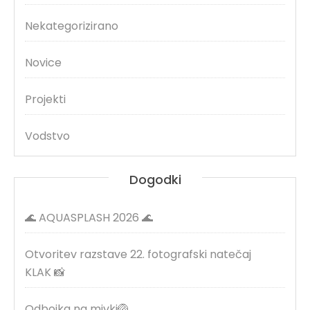
Nekategorizirano
Novice
Projekti
Vodstvo
Dogodki
🌊 AQUASPLASH 2026 🌊
Otvoritev razstave 22. fotografski natečaj
KLAK 📸
Odbojka na mivki🏐