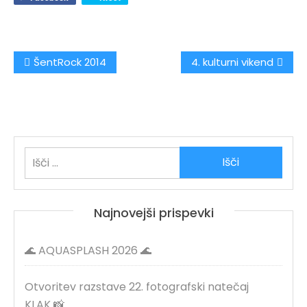
Navigacija
ŠentRock 2014
4. kulturni vikend
prispevka
Išči:
Najnovejši prispevki
🌊 AQUASPLASH 2026 🌊
Otvoritev razstave 22. fotografski natečaj
KLAK 📸