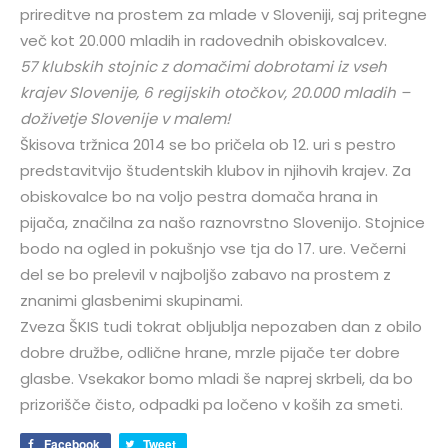
prireditve na prostem za mlade v Sloveniji, saj pritegne
več kot 20.000 mladih in radovednih obiskovalcev.
57 klubskih stojnic z domačimi dobrotami iz vseh
krajev Slovenije, 6 regijskih otočkov, 20.000 mladih –
doživetje Slovenije v malem!
Škisova tržnica 2014 se bo pričela ob 12. uri s pestro
predstavitvijo študentskih klubov in njihovih krajev. Za
obiskovalce bo na voljo pestra domača hrana in
pijača, značilna za našo raznovrstno Slovenijo. Stojnice
bodo na ogled in pokušnjo vse tja do 17. ure. Večerni
del se bo prelevil v najboljšo zabavo na prostem z
znanimi glasbenimi skupinami.
Zveza ŠKIS tudi tokrat obljublja nepozaben dan z obilo
dobre družbe, odlične hrane, mrzle pijače ter dobre
glasbe. Vsekakor bomo mladi še naprej skrbeli, da bo
prizorišče čisto, odpadki pa ločeno v koših za smeti.
Facebook
Tweet