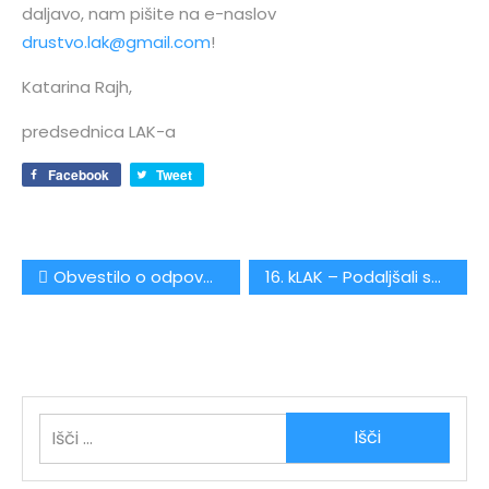
daljavo, nam pišite na e-naslov
drustvo.lak@gmail.com
!
Katarina Rajh,
predsednica LAK-a
Facebook
Tweet
Navigacija
Obvestilo o odpovedi uradnih ur in vseh dogodkov LAK-a do nadaljnjega
16. kLAK – Podaljšali smo rok za oddajo fotografij – do 30. aprila 2020!
prispevka
Išči: