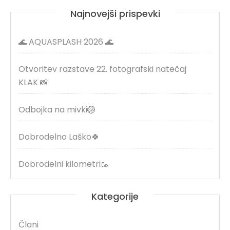
Najnovejši prispevki
🌊 AQUASPLASH 2026 🌊
Otvoritev razstave 22. fotografski natečaj
KLAK 📸
Odbojka na mivki🏐
Dobrodelno Laško🍀
Dobrodelni kilometri🥾
Kategorije
Člani