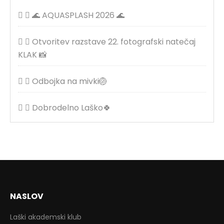
🌊 AQUASPLASH 2026 🌊
Otvoritev razstave 22. fotografski natečaj
KLAK 📸
Odbojka na mivki🏐
Dobrodelno Laško🍀
NASLOV
Laški akademski klub