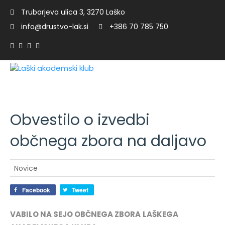
Trubarjeva ulica 3, 3270 Laško
info@drustvo-lak.si
+386 70 785 750
Obvestilo o izvedbi
r
občnega zbora na daljavo
Novice
Facebook
Tweet
VABILO NA SEJO OBČNEGA ZBORA
LAŠKEGA