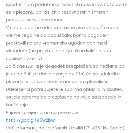
šport in nam podal nekaj koristnih nasvetov, nato pa bi
se v plezanju po različnih težavnostnih smereh
preizkusil vsak udeleženec.
V soboto bomo odšli v naravno plezališče. Če nam
vreme tega ne bo dopuščalo, bomo dogodek
prestavili na prvi vremensko ugoden dan med
vikendom (se pravi na nedeljo ali na kakšen dan
naslednji vikend).
Za člane LAK-a je dogodek brezplačen, za nečlane pa
je cena 5 € za dan plezanja oz. 10 € če se udeležite
plezanja v telovadnici in v naravnem plezališču.
Udeleženci potrebujete le športna oblačila in obutev,
ostala oprema bo brezplačno na voljo za izposojo in
koriščenje.
Prijave sprejemamo na povezavi:
http://goo.gl/95w2bw
Več informacij na telefonski številki 031 426 116 (Špela).