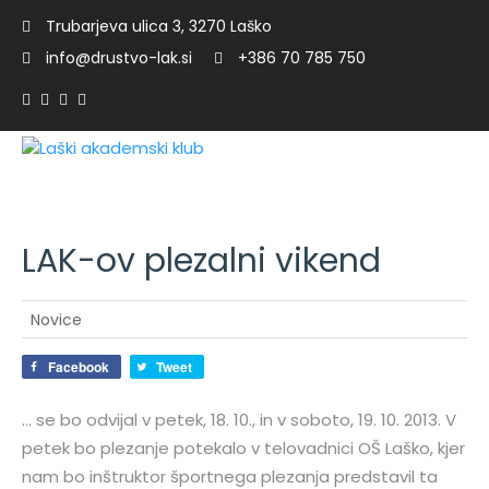
Trubarjeva ulica 3, 3270 Laško
info@drustvo-lak.si
+386 70 785 750
LAK-ov plezalni vikend
t
Novice
Facebook
Tweet
… se bo odvijal v petek, 18. 10., in v soboto, 19. 10. 2013. V
petek bo plezanje potekalo v telovadnici OŠ Laško, kjer
nam bo inštruktor športnega plezanja predstavil ta