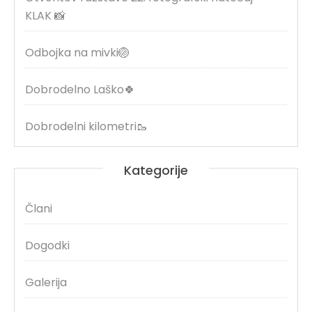
KLAK 📸
Odbojka na mivki🏐
Dobrodelno Laško🍀
Dobrodelni kilometri🥾
Kategorije
Člani
Dogodki
Galerija