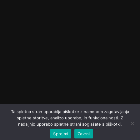
Ta spletna stran uporablja piškotke z namenom zagotavljanja
spletne storitve, analizo uporabe, in funkcionalnosti. Z
drustvo-lak.si © 2020. Vse pravice pridržane. Vse pravice
nadaljnjo uporabo spletne strani soglašate s piškotki.
pridržane
Društvo LAK
Sprejmi
Zavrni