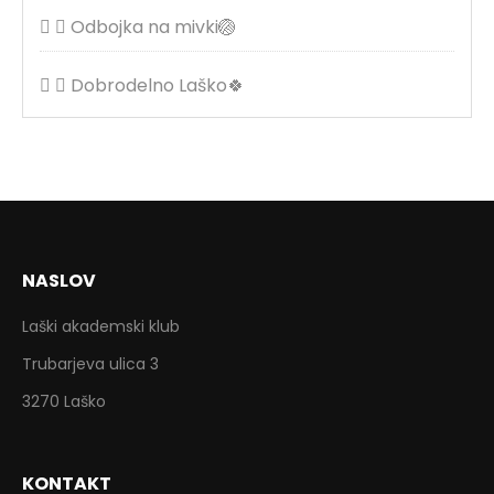
Odbojka na mivki🏐
Dobrodelno Laško🍀
NASLOV
Laški akademski klub
Trubarjeva ulica 3
3270 Laško
KONTAKT