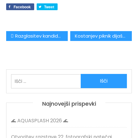
Facebook
Tweet
Navigacija
Razglasitev kandidatov za svetnika Sveta ŠOLS
Kostanjev piknik dijaške sekcije
prispevka
Išči:
Najnovejši prispevki
🌊 AQUASPLASH 2026 🌊
Otvoritev razstave 22. fotografski natečaj