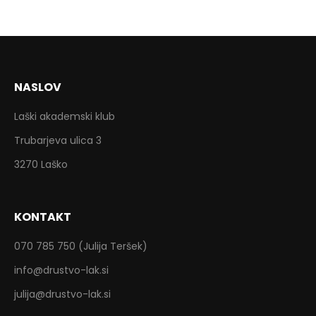
NASLOV
Laški akademski klub
Trubarjeva ulica 3
3270 Laško
KONTAKT
070 785 750 (Julija Teršek)
info@drustvo-lak.si
julija@drustvo-lak.si