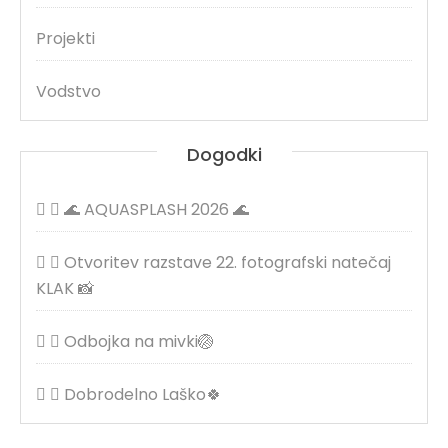
Projekti
Vodstvo
Dogodki
🌊 AQUASPLASH 2026 🌊
Otvoritev razstave 22. fotografski natečaj
KLAK 📸
Odbojka na mivki🏐
Dobrodelno Laško🍀