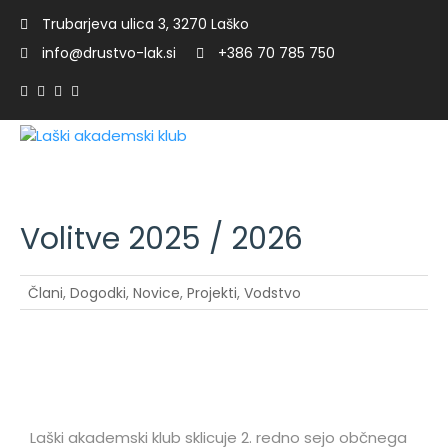
Trubarjeva ulica 3, 3270 Laško
info@drustvo-lak.si
+386 70 785 750
Volitve 2025 / 2026
p
Člani
,
Dogodki
,
Novice
,
Projekti
,
Vodstvo
Laški akademski klub sklicuje 2. redno sejo občnega