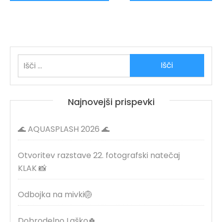
Najnovejši prispevki
🌊 AQUASPLASH 2026 🌊
Otvoritev razstave 22. fotografski natečaj
KLAK 📸
Odbojka na mivki🏐
Dobrodelno Laško🍀